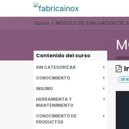
Ir al contenido
Blog
Fabricación
Cursos
Contenido del curso
I
SIN CATEGORIZAR
CONOCIMIENTO
25
X
INSUMO
HERRAMIENTA Y
MANTENIMIENTO
CONOCIMIENTO DE
PRODUCTOS