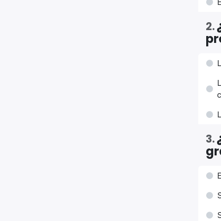
E
2
.
pr
L
3
.
gr
E
S
S