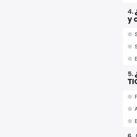
4
.
y 
S
S
E
5
.
TI
F
A
E
6
.