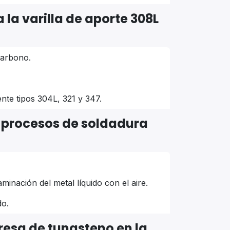
 la varilla de aporte 308L
carbono.
ente tipos 304L, 321 y 347.
s procesos de soldadura
inación del metal líquido con el aire.
do.
fresa de tungsteno en la