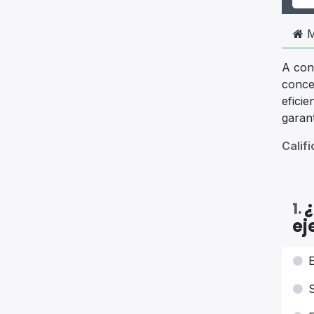
M
A con
conce
efici
garan
Calif
¿
1
.
ej
E
S