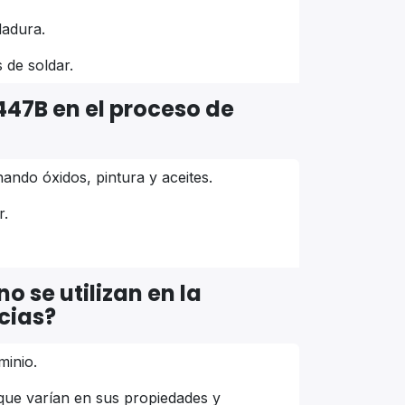
dadura.
 de soldar.
7447B en el proceso de
nando óxidos, pintura y aceites.
r.
o se utilizan en la
cias?
minio.
, que varían en sus propiedades y