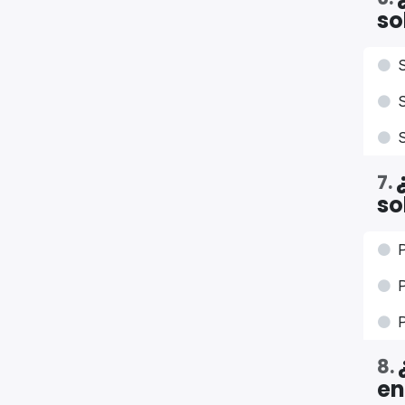
so
S
S
S
7
.
so
P
P
P
8
.
en