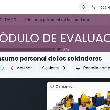
 a medida
Muebles a la medida
Servicios de fábrica
(502) 
MÓDULO DE EVALUACION DE SOLDADORES
Insumo personal de los soldadores
0
%
nsumo personal de los soldadores
Anterior
Siguiente
Pantalla comp
P