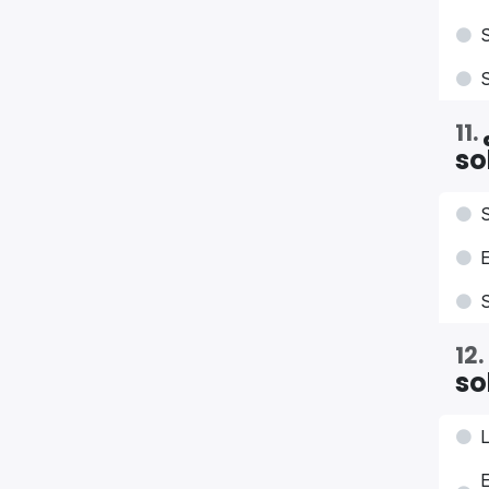
S
S
11
.
so
S
E
S
12
.
so
L
E