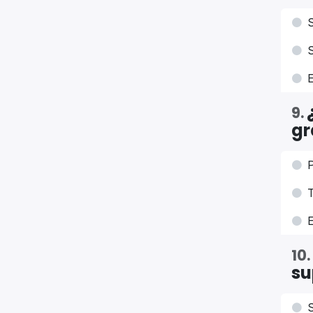
S
S
E
9
.
gr
P
T
E
10
.
su
S