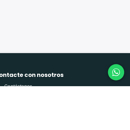
ontacte con nosotros
Contáctenos
sales@enaceroinox.com
+ (502) 6624-3453