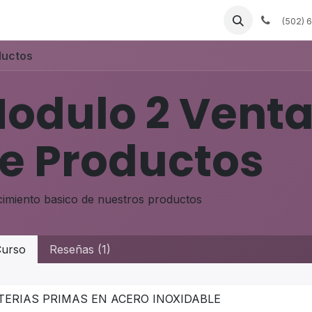
bles a la medida
Servicios de fábrica
Empleos
(502) 
ductos
odulo 2 Venta
e Productos
imiento basico de nuestros productos
urso
Reseñas (1)
ERIAS PRIMAS EN ACERO INOXIDABLE