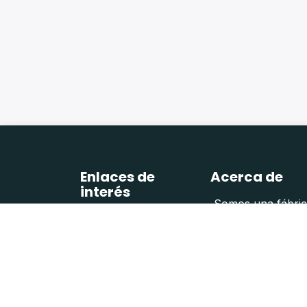
Enlaces de
Acerca de
interés
Somos una fábrica
Inicio
a la medida y a so
Fabricación a
clientes. Brindam
medida
en acero inoxidabl
Muebles a la medida
Guatemala y despa
Servicios de fábrica
Blog