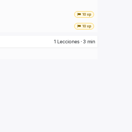
10 xp
10 xp
1
Lecciones
·
3 min