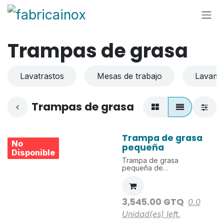
Ir al contenido
Trampas de grasa
Lavatrastos
Mesas de trabajo
Lavama
Trampas de grasa
Trampa de grasa
No
pequeña
Disponible
Trampa de grasa
pequeña de
0.44x0.365x0.335m.
Fabricada en SS304 de
1.5mm de grosor. Incluye
cuatro esclusas para
3,545.00
GTQ
0.0
retener grasa y bandeja
agujereada para
Unidad(es)
left.
retención de sólidos.