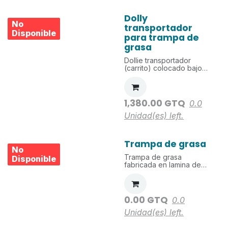
Incluye patas en tubo
cuadrado de 1" de 0.10m
Dolly
de altura con tornillo
No
transportador
nivelador. Capacidad 37
Disponible
litros. No incluye
para trampa de
instalación ni trabajos de
grasa
plomería.
Dollie transportador
(carrito) colocado bajo
trampa de grasa de
0.556x0.376x0.10 m.
Fabricado en angular
inox de 1x1x1/8 In. Cuatro
1,380.00
GTQ
0.0
rodos de poliamida con
base.
Unidad(es)
left.
Trampa de grasa
No
Trampa de grasa
Disponible
fabricada en lamina de
acero inoxidable SS304
de 1.5mm de espesor.
Incluye 4 esclusas para
retener grasa y bandeja
0.00
GTQ
0.0
agujereada para recoger
solidos del fondo. No
Unidad(es)
left.
incluye instalación.
Capacidad 73 Litros