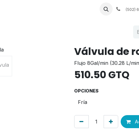
 a medida
Muebles a la medida
Servicios de fábrica
(502) 
Válvula de r
Flujo 8Gal/min (30.28 L/min
510.50
GTQ
OPCIONES
Ad