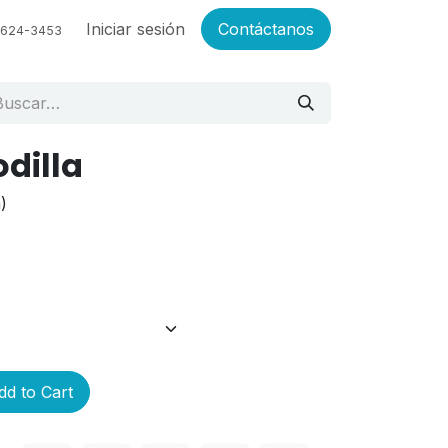
Empleos
Iniciar sesión
Contáctanos
6624-3453
odilla
)
d to Cart