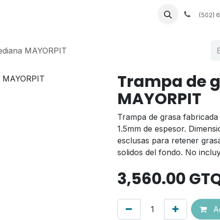
 a medida
Muebles a la medida
Servicios de fábrica
(502) 
mediana MAYORPIT
Trampa de 
MAYORPIT
Trampa de grasa fabricada
1.5mm de espesor. Dimensi
esclusas para retener gras
solidos del fondo. No incluy
3,560.00
GT
Ad