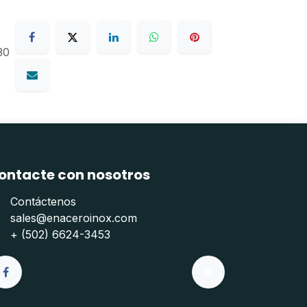
30
ontacte con nosotros
Contáctenos
sales@enaceroinox.com
+ (502) 6624-3453