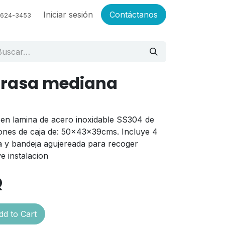
Empleos
Iniciar sesión
Contáctanos
6624-3453
grasa mediana
 en lamina de acero inoxidable SS304 de
ones de caja de: 50x43x39cms. Incluye 4
a y bandeja agujereada para recoger
e instalacion
Q
d to Cart