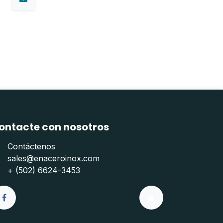
ontacte con nosotros
Contáctenos
sales@enaceroinox.com
+ (502) 6624-3453