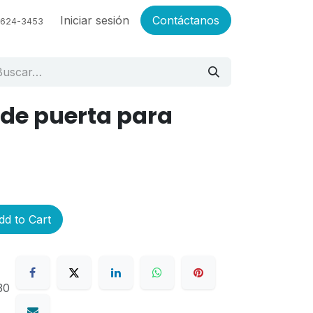
Empleos
Iniciar sesión
Contáctanos
6624-3453
 de puerta para
d to Cart
30