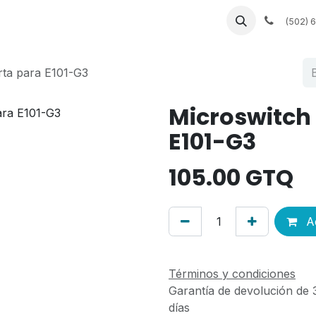
 a medida
Muebles a la medida
Servicios de fábrica
(502) 
rta para E101-G3
Microswitch
E101-G3
105.00
GTQ
Ad
Términos y condiciones
Garantía de devolución de 
días