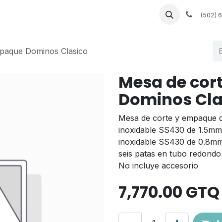
bles a la medida
Servicios de fábrica
Empleos
(502) 
paque Dominos Clasico
Mesa de cor
Dominos Cla
Mesa de corte y empaque d
inoxidable SS430 de 1.5mm
inoxidable SS430 de 0.8mm
seis patas en tubo redondo 
No incluye accesorio
7,770.00
GTQ