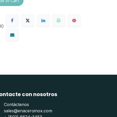
d to Cart
30
ontacte con nosotros
Contáctenos
sales@enaceroinox.com