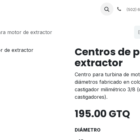
 a medida
Muebles a la medida
Servicios de fábrica
(502) 
ra motor de extractor
Centros de 
extractor
Centro para turbina de moto
diámetros fabricado en cold
castigador milimétrico 3/8 (
castigadores).
195.00
GTQ
DIÁMETRO