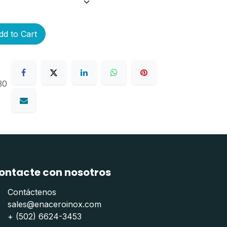
d to Cart
30
ontacte con nosotros
Contáctenos
sales@enaceroinox.com
+ (502) 6624-3453