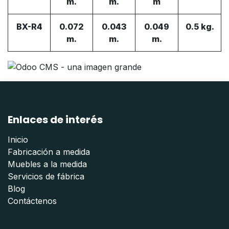
m.
m.
m
BX-R4
0.072
0.043
0.049
0.5 kg.
m.
m.
m.
Enlaces de interés
Inicio
Fabricación a medida
Muebles a la medida
Servicios de fábrica
Blog
Contáctenos