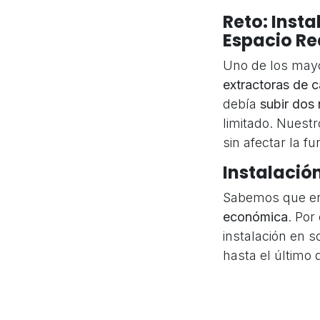
Reto: Inst
Espacio R
Uno de los mayo
extractoras de 
debía
subir dos 
limitado. Nuestr
sin afectar la fu
Instalació
Sabemos que en
económica
. Por
instalación en s
hasta el último d