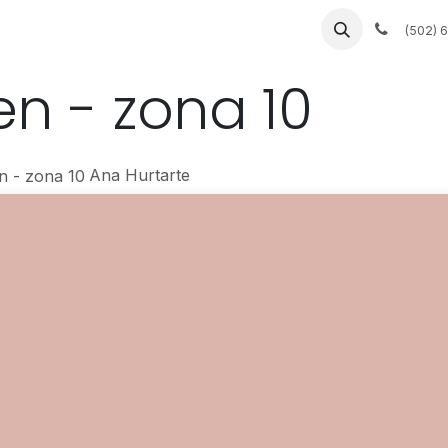
 a medida
Muebles a la medida
Servicios de fábrica
(502) 
en - zona 10
Ana Hurtarte