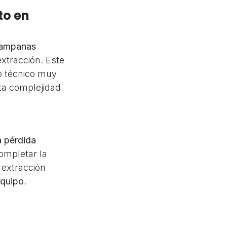
to en
campanas
extracción. Este
o técnico muy
sta complejidad
a pérdida
ompletar la
 extracción
equipo
.