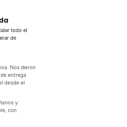
ida
talar todo el
erar de
iva. Nos dieron
 de entrega
el desde el
ctanos y
le, con