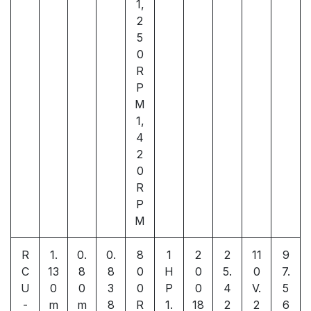
1,
2
5
0
R
P
M
1,
4
2
0
R
P
M
R
1.
0.
0.
8
1
2
2
11
9
C
13
8
8
0
H
0
5.
0
7.
U
0
0
3
0
P
0
4
V.
5
-
m
m
8
R
1.
18
2
2
6