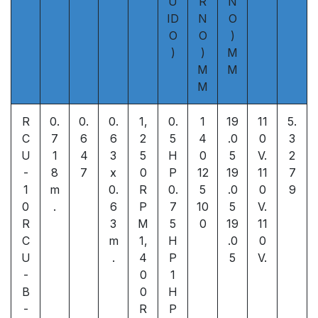
U
R
N
ID
N
O
O
O
)
)
)
M
M
M
M
R
0.
0.
0.
1,
0.
1
19
11
5.
C
7
6
6
2
5
4
.0
0
3
U
1
4
3
5
H
0
5
V.
2
-
8
7
x
0
P
12
19
11
7
1
m
0.
R
0.
5
.0
0
9
0
.
6
P
7
10
5
V.
R
3
M
5
0
19
11
C
m
1,
H
.0
0
U
.
4
P
5
V.
-
0
1
B
0
H
-
R
P