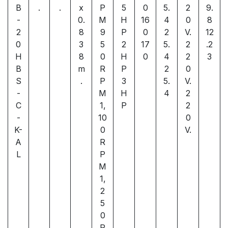
B
.
.
x
P
5
0
5.
2
9.
-
0.
M
H
16
4
0
8
2
8
9
P
0
2
V.
12
0
3
5
2
17
5.
2
.2
H
8
0
H
0
4
2
3
B
m
R
P
2
0
S
.
P
3
5.
V.
-
M
H
4
2
C
1,
P
2
-
10
0
K-
0
V.
A
R
L
P
M
1,
2
5
0
R