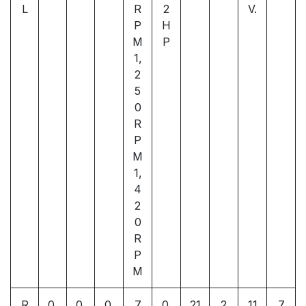
L
R
2
V.
P
H
M
P
1,
2
5
0
R
P
M
1,
4
2
0
R
P
M
R
0.
0.
0.
7
0.
21
2
11
7