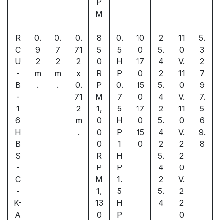
P
M
R
0.
0.
0.
8
0.
10
2
11
5.
C
9
7
71
5
5
0
5.
0
3
U
2
2
2
0
H
17
4
V.
2
-
m
m
x
R
P
0
2
11
7
B
.
.
0.
P
0.
15
5.
0
9
-
71
M
7
0
4
V.
7.
1
2
1,
5
17
2
11
5
6
m
0
H
0
5.
0
6
H
.
0
P
15
4
V.
9.
B
0
1
0
2
2
8
S
R
H
5.
2
-
P
P
4
0
C
M
1.
2
V.
-
1,
5
5.
2
K-
13
H
4
2
A
0
P
0