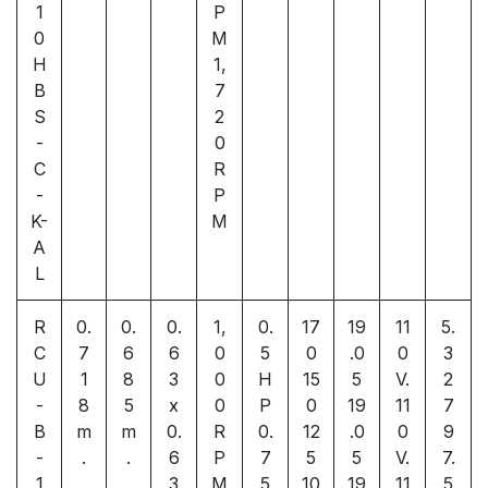
1
P
0
M
H
1,
B
7
S
2
-
0
C
R
-
P
K-
M
A
L
R
0.
0.
0.
1,
0.
17
19
11
5.
C
7
6
6
0
5
0
.0
0
3
U
1
8
3
0
H
15
5
V.
2
-
8
5
x
0
P
0
19
11
7
B
m
m
0.
R
0.
12
.0
0
9
-
.
.
6
P
7
5
5
V.
7.
1
3
M
5
10
19
11
5