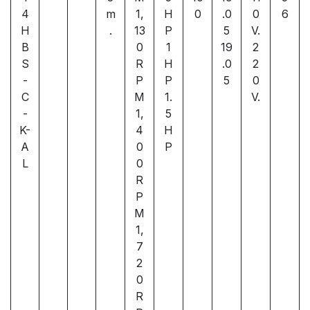
4
m
1,
H
0
.0
0
6
H
.
13
P
5
V.
B
0
1
19
2
S
R
H
.0
2
-
P
P
5
0
C
M
1.
V.
-
1,
5
K-
4
H
A
0
P
L
0
R
P
M
1,
7
2
0
R