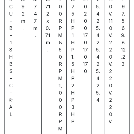
C
9
7
71
0
7
0
5.
0
9
U
2
4
2
0
5
2
4
V.
7.
-
m
7
x
R
H
0
2
11
5
B
.
m
0.
P
P
0
5.
0
6
-
.
71
M
1
17
4
V.
9.
1
m
8
H
0
2
2
8
8
.
5
P
17
5.
2
12
H
0
1.
0
4
0
.2
B
R
5
17
2
V.
3
S
P
H
0
5.
2
-
M
P
4
2
C
1,
2
2
0
-
0
H
5.
V.
K-
0
P
4
2
A
0
3
2
L
R
H
0
P
P
V.
M