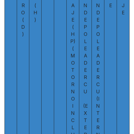
R
(
A
N
N
E
J
O
H
J
D
D
E
(
)
E
E
E
D
(
P
P
)
H
O
O
P)
L
L
(
E
E
M
A
A
O
D
D
T
E
E
O
R
R
R
C
C
N
U
U
O
(I
I
(E
N
N
X
T
C
T
E
L
E
R