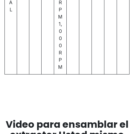
A
R
L
P
M
1,
0
0
0
R
P
M
Video para ensamblar el