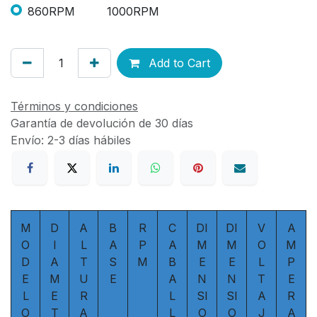
860RPM
1000RPM
Add to Cart
Términos y condiciones
Garantía de devolución de 30 días
Envío: 2-3 días hábiles
M
D
A
B
R
C
DI
DI
V
A
O
I
L
A
P
A
M
M
O
M
D
A
T
S
M
B
E
E
L
P
E
M
U
E
A
N
N
T
E
L
E
R
L
SI
SI
A
R
O
T
A
L
O
O
J
A