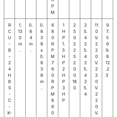
P
M
R
1.
0.
0.
6
1
2
2
11
9
C
13
8
8
8
H
5
5.
0
7.
U
0
4
3
0
P
0
4
V.
5
-
m
m
8
R
1.
2
2
2
6
B
.
.
x
P
5
2
5.
2
9.
-
0.
M
H
5
4
0
8
2
8
7
P
2
2
V.
12
4
3
6
2
0
5.
2
.2
H
8
0
H
0
4
2
3
B
m
R
P
18
2
0
S
.
P
3
0
5.
V.
-
M
H
4
2
C
8
P
2
-
6
0
K-
0
V.