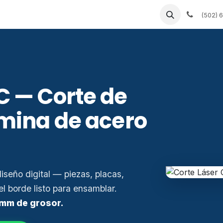
bles a la medida
Servicios de fábrica
Empleos
(502) 
C — Corte de
ámina de acero
diseño digital — piezas, placas,
el borde listo para ensamblar.
 mm de grosor.