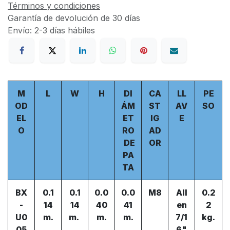
Términos y condiciones
Garantía de devolución de 30 días
Envío: 2-3 días hábiles
M
L
W
H
DI
CA
LL
PE
OD
ÁM
ST
AV
SO
EL
ET
IG
E
O
RO
AD
DE
OR
PA
TA
BX
0.1
0.1
0.0
0.0
M8
All
0.2
-
14
14
40
41
en
2
U0
m.
m.
m.
m.
7/1
kg.
05
6"