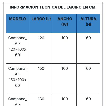
INFORMACIÓN TECNICA DEL EQUIPO EN CM.
MODELO
LARGO (L)
ANCHO
ALTURA
(W)
(H)
Campana_
120
100
60
AI-
120x100x
60
Campana_
150
100
60
AI-
150x100x
60
Campana_
180
100
60
AI-